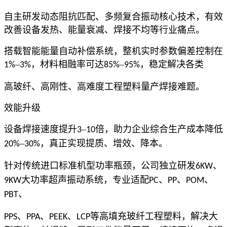
自主研发动态阻抗匹配、多频复合振动核心技术，有效
改善设备发热、能量衰减、焊接不均等行业痛点。
搭载智能能量自动补偿系统，整机实时参数偏差控制在
–
，材料相融率可达
–
，稳定解决各类
1%
3%
85%
95%
高玻纤、高刚性、高难度工程塑料量产焊接难题。
效能升级
设备焊接速度提升
–
倍，助力企业综合生产成本降低
3
10
–
，真正实现提质、增效、降本。
20%
30%
针对传统进口标准机型功率瓶颈，公司独立研发
、
6KW
大功率超声振动系统，专业适配
、
、
、
9KW
PC
PP
POM
、
PBT
、
、
、
等高填充玻纤工程塑料，解决大
PPS
PPA
PEEK
LCP