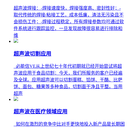
超声波焊接：-焊接速度快，焊接强度高、密封性好；-
取代传统的焊接/粘接工艺，成本低廉，清洁无污染且不
会损伤工件；-焊接过程稳定，所有焊接参数均可通过软
件系统进行跟踪监控，一旦发现故障很容易进行排除和
维
超声波切割应用
必能信VE从上世纪七十年代初期就已经开始尝试将超
声波应用于食品切割；今天，我们所服务的客户已经遍
及全球。应用超声波可以切割蛋糕、馅饼、干酪、比萨
饼、面包、糖果等多种食品，切割面干净且平整。当用
超声
超声波在医疗领域应用
如何在激烈的竞争中比对手更快地投入新产品是长期困