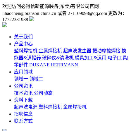
欢迎访问必得信新能源装备(东莞)有限公司官网！
lihaochen@branson-china.cn 或者 271109098@qq.com
更改为：
17722331988
关于我们
产品中心
塑料焊接机
金属焊接机
超声波发生器
振动摩擦焊接
换
能器&调幅器
破碎仪&清洗机
模具加工&运用
电子|工具|
零部件
DUKANE|HERRMANN
应用领域
领域一
领域二
公司资讯
技术资讯
公司动态
资料下载
超声波电源
塑料焊接机
金属焊接机
招聘信息
联系方式