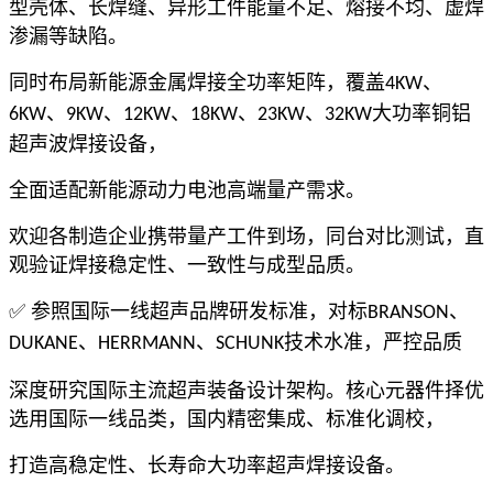
型壳体、长焊缝、异形工件能量不足、熔接不均、虚焊
渗漏等缺陷。
同时布局新能源金属焊接全功率矩阵，覆盖
、
4KW
、
、
、
、
、
大功率铜铝
6KW
9KW
12KW
18KW
23KW
32KW
超声波焊接设备，
全面适配新能源动力电池高端量产需求。
欢迎各制造企业携带量产工件到场，同台对比测试，直
观验证焊接稳定性、一致性与成型品质。
✅ 参照国际一线超声品牌研发标准，对标
、
BRANSON
、
、
技术水准，严控品质
DUKANE
HERRMANN
SCHUNK
深度研究国际主流超声装备设计架构。核心元器件择优
选用国际一线品类，国内精密集成、标准化调校，
打造高稳定性、长寿命大功率超声焊接设备。